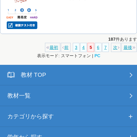
187
件あります
最初
前
3
4
5
6
7
次
最後
表示モード: スマートフォン |
PC
教材 TOP
教材一覧
カテゴリから探す