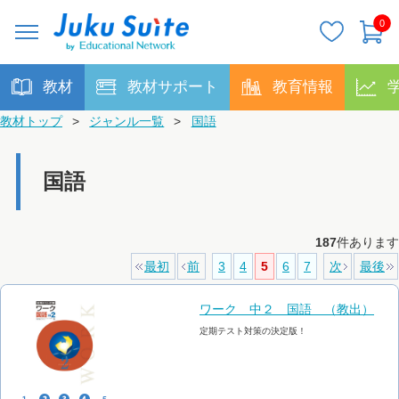
0
教材
教材サポート
教育情報
教材トップ
>
ジャンル一覧
>
国語
国語
187
件あります
最初
前
3
4
5
6
7
次
最後
ワーク 中２ 国語 （教出）
定期テスト対策の決定版！