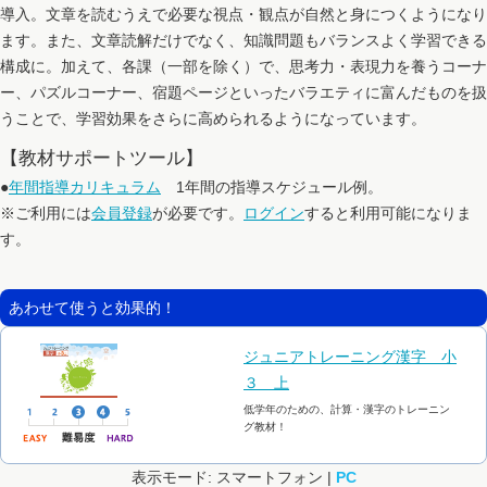
導入。文章を読むうえで必要な視点・観点が自然と身につくようになり
ます。また、文章読解だけでなく、知識問題もバランスよく学習できる
構成に。加えて、各課（一部を除く）で、思考力・表現力を養うコーナ
ー、パズルコーナー、宿題ページといったバラエティに富んだものを扱
うことで、学習効果をさらに高められるようになっています。
【教材サポートツール】
●
年間指導カリキュラム
1年間の指導スケジュール例。
※ご利用には
会員登録
が必要です。
ログイン
すると利用可能になりま
す。
あわせて使うと効果的！
ジュニアトレーニング漢字 小
３ 上
低学年のための、計算・漢字のトレーニン
グ教材！
表示モード: スマートフォン |
PC