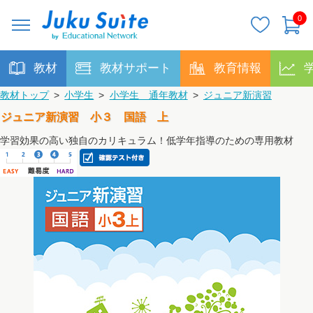
0
教材
教材サポート
教育情報
教材トップ
>
小学生
>
小学生 通年教材
>
ジュニア新演習
ジュニア新演習 小３ 国語 上
学習効果の高い独自のカリキュラム！低学年指導のための専用教材