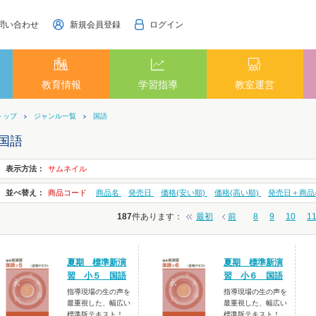
問い合わせ
新規会員登録
ログイン
教育情報
学習指導
教室運営
トップ
ジャンル一覧
国語
国語
表示方法：
サムネイル
並べ替え：
商品コード
商品名
発売日
価格(安い順)
価格(高い順)
発売日＋商品
187
件あります
：
最初
前
8
9
10
1
夏期 標準新演
夏期 標準新演
習 小５ 国語
習 小６ 国語
指導現場の生の声を
指導現場の生の声を
最重視した、幅広い
最重視した、幅広い
標準版テキスト！
標準版テキスト！