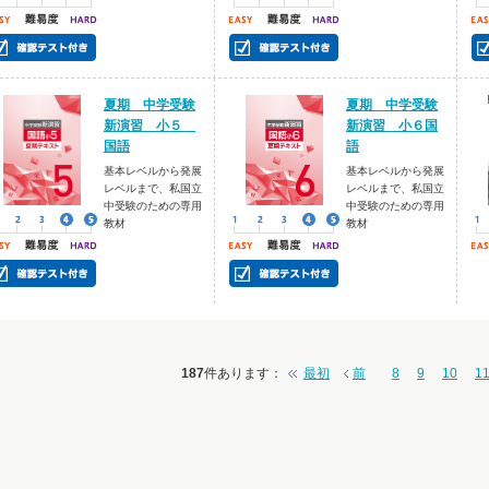
夏期 中学受験
夏期 中学受験
新演習 小５
新演習 小６国
国語
語
基本レベルから発展
基本レベルから発展
レベルまで、私国立
レベルまで、私国立
中受験のための専用
中受験のための専用
教材
教材
187
件あります
：
最初
前
8
9
10
1