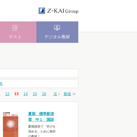
テスト
デジタル教材
名
1
12
13
14
15
16
次
最後
夏期 標準新演
習 中１ 国語
夏期講習で「学びを
深める」ために格好
の教材！