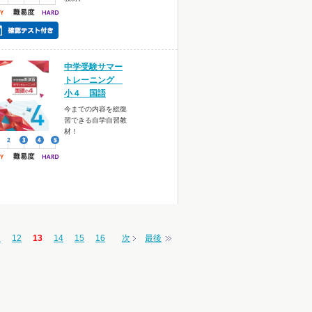
中学受験サマー
トレーニング
小４ 国語
今までの内容を総復
習できる自学自習教
材！
1
12
13
14
15
16
次
最後