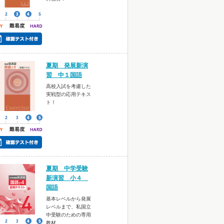
夏期 発展新演
習 中１国語
高校入試を考慮した
実戦型の応用テキス
ト！
夏期 中学受験
新演習 小４
国語
基本レベルから発展
レベルまで、私国立
中受験のための専用
教材。