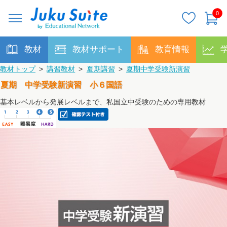
0
教材
教材サポート
教育情報
教材トップ
>
講習教材
>
夏期講習
>
夏期中学受験新演習
夏期 中学受験新演習 小６国語
基本レベルから発展レベルまで、私国立中受験のための専用教材