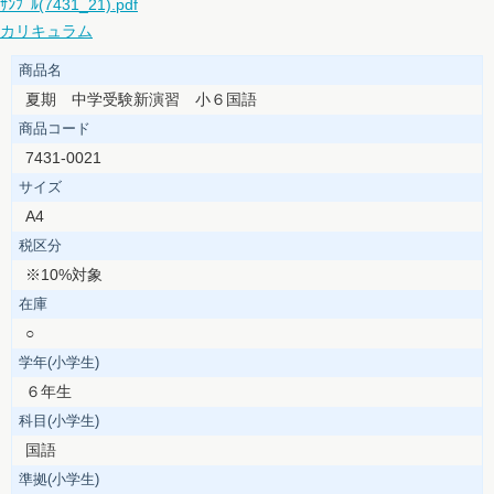
ｻﾝﾌﾟﾙ(7431_21).pdf
カリキュラム
商品名
夏期 中学受験新演習 小６国語
商品コード
7431-0021
サイズ
A4
税区分
※10%対象
在庫
○
学年(小学生)
６年生
科目(小学生)
国語
準拠(小学生)