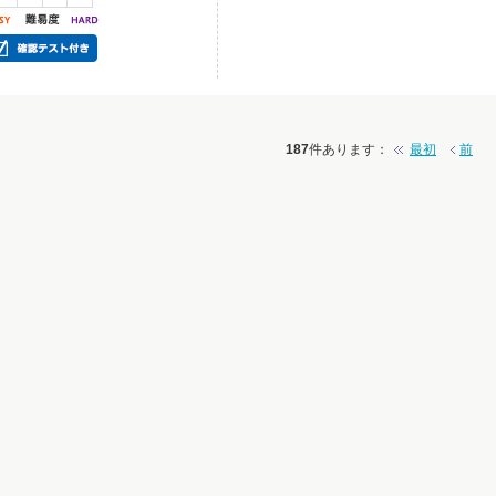
187
件あります
：
最初
前