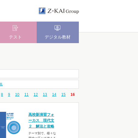
テスト
デジタル教材
名
8
9
10
11
12
13
14
15
16
高校新演習フォ
ーカス 現代文
２ 解法と攻略
テーマ別で、様々な