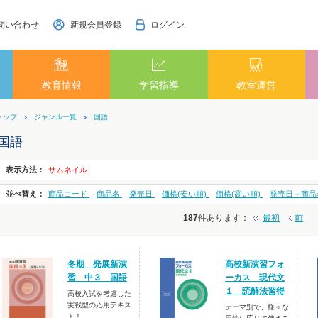
問い合わせ
新規会員登録
ログイン
教育情報
学習指導
教室運営
トップ
ジャンル一覧
国語
国語
表示方法：
サムネイル
並べ替え：
商品コード
商品名
発売日
価格(安い順)
価格(高い順)
発売日＋商品
187
件あります
：
最初
前
冬期 発展新演
高校新演習フォ
習 中３ 国語
ーカス 現代文
１ 読解法習得
高校入試を考慮した
実戦型の応用テキス
テーマ別で、様々な
ト！