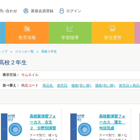
問い合わせ
新規会員登録
ログイン
教育情報
学習指導
教室運営
トップ
ジャンル一覧
高校２年生
高校２年生
表示方法：
サムネイル
並べ替え：
商品コード
商品名
発売日
価格(安い順)
価格(高い順)
発売日＋商品
高校新演習フォ
高校新演習フォ
ーカス 古文
ーカス 漢文
２ 分野別演習
句法完成
テーマ別で、様々な
テーマ別で、様々な