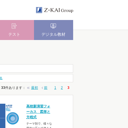
テスト
デジタル教材
名
33
件あります
：
最初
前
1
2
3
高校新演習フォ
ーカス 図形と
方程式
テーマ別で、様々な