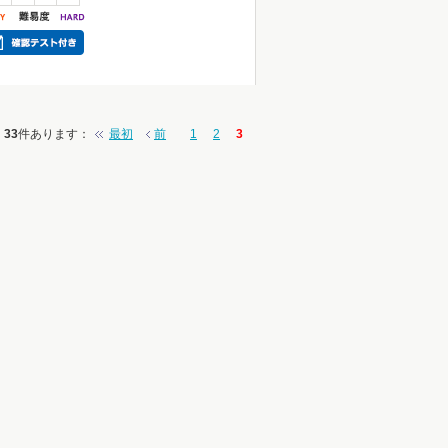
33
件あります
：
最初
前
1
2
3