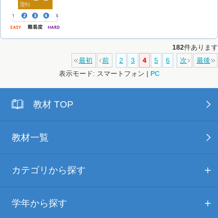
182
件あります
最初
前
2
3
4
5
6
次
最後
表示モード: スマートフォン |
PC
教材 TOP
教材一覧
カテゴリから探す
学年から探す