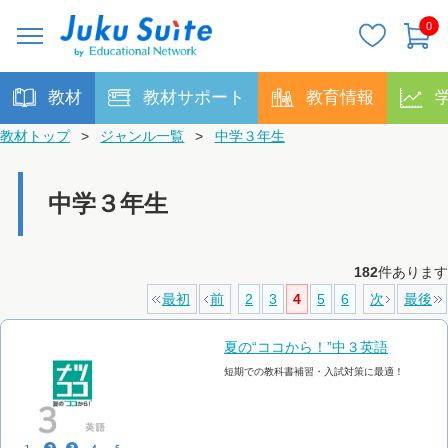
0
教材
教材サポート
教育情報
教材トップ
>
ジャンル一覧
>
中学３年生
中学３年生
182
件あります
最初
前
2
3
4
5
6
次
最後
夏の“ココから！”中３英語
短期での教科書補習・入試対策に最適！