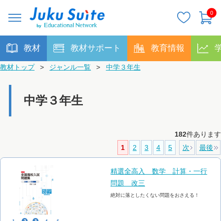
0
教材
教材サポート
教育情報
教材トップ
>
ジャンル一覧
>
中学３年生
中学３年生
182
件あります
1
2
3
4
5
次
最後
精選全高入 数学 計算・一行
問題 改三
絶対に落としたくない問題をおさえる！