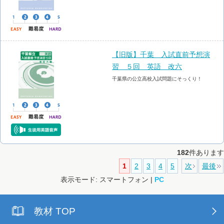
【旧版】千葉 入試直前予想演
習 ５回 英語 改六
千葉県の公立高校入試問題にそっくり！
182
件あります
1
2
3
4
5
次
最後
表示モード: スマートフォン |
PC
教材 TOP