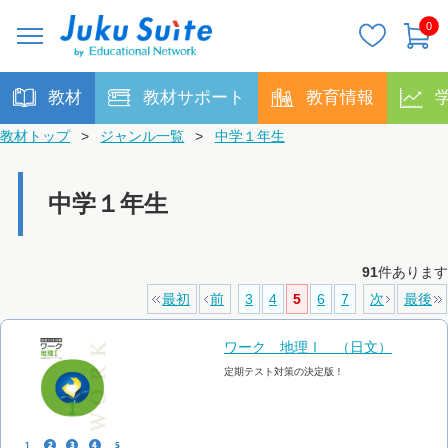
0
教材
教材サポート
教育情報
教材トップ
>
ジャンル一覧
>
中学１年生
中学１年生
91
件あります
最初
前
3
4
5
6
7
次
最後
ワーク 地理Ⅰ （日文）
定期テスト対策の決定版！