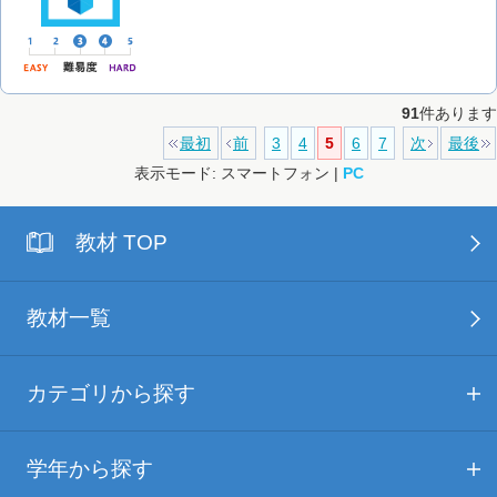
91
件あります
最初
前
3
4
5
6
7
次
最後
表示モード: スマートフォン |
PC
教材 TOP
教材一覧
カテゴリから探す
学年から探す