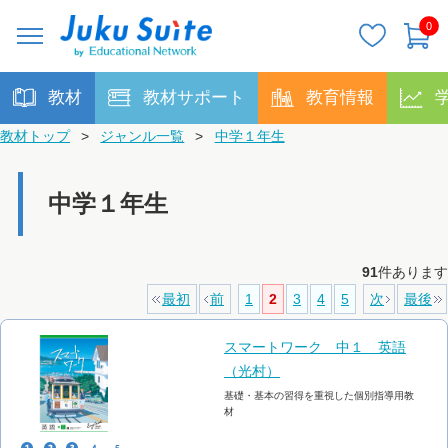
0
教材
教材サポート
教育情報
教材トップ
>
ジャンル一覧
>
中学１年生
中学１年生
91
件あります
最初
前
1
2
3
4
5
次
最後
スマートワーク 中１ 英語
（光村）
基礎・基本の習得を重視した個別指導用教
材