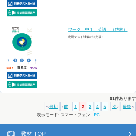
ワーク 中１ 英語 （啓林）
定期テスト対策の決定版！
91
件あります
最初
前
1
2
3
4
5
次
最後
表示モード: スマートフォン |
PC
教材 TOP