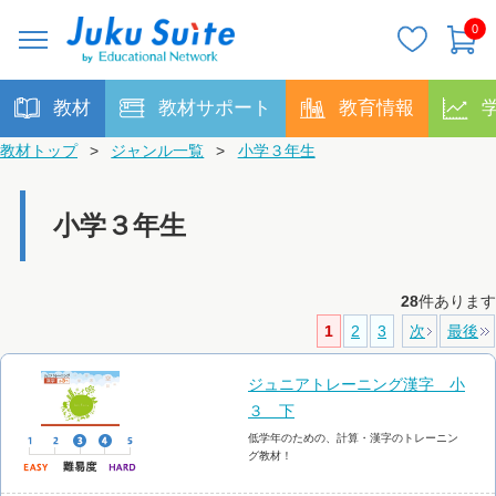
0
教材
教材サポート
教育情報
教材トップ
>
ジャンル一覧
>
小学３年生
小学３年生
28
件あります
1
2
3
次
最後
ジュニアトレーニング漢字 小
３ 下
低学年のための、計算・漢字のトレーニン
グ教材！