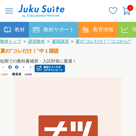
0
教材
教材サポート
教育情報
教材トップ
>
講習教材
>
夏期講習
>
夏の”コレだけ！” ”ココから!”
夏の“コレだけ！”中１国語
短期での教科書補習・入試対策に最適！