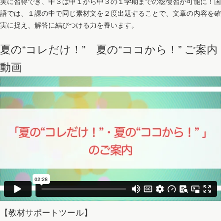
実に習得でき、中３は中１から中３の１学期までの総復習が可能に！国
語では、１課の中で同じ素材文を２度出題することで、文章の内容を確
実に捉え、解答に結びつける力を養います。
夏の“コレだけ！” 夏の“ココから！” ご案内
動画
【教材サポートツール】