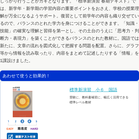
しっかり行うことがカギとなります。『標準新演習 春期テキスト』で
は、新学年・新学期の学習内容の重要ポイントをおさえ、学校の授業理
解が万全になるようサポート。復習として前学年の内容も織り交ぜてい
るので、バランスのとれた学力を身につけることができます。「知識・
技能」の確実な理解と習得を第一とし、その土台のうえに「思考力・判
断力・表現力」を築くことができるバランスのとれた教材に。国語では
新たに、文章の流れを図式化して把握する問題を配置。さらに、グラフ
等から情報を読み取ったり、内容をまとめて記述したりする「情報」を
1課設けました。
あわせて使うと効果的！
標準新演習 小６ 国語
受験に、教科書補習に、幅広く活用できる
標準レベル教材