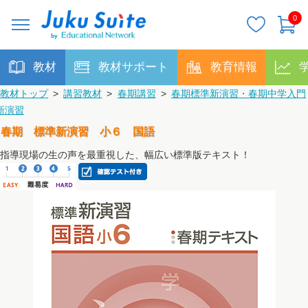
0
教材
教材サポート
教育情報
教材トップ
>
講習教材
>
春期講習
>
春期標準新演習・春期中学入門
新演習
春期 標準新演習 小６ 国語
指導現場の生の声を最重視した、幅広い標準版テキスト！