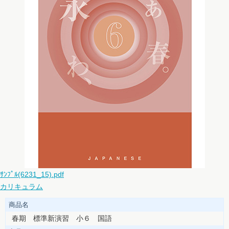
ｻﾝﾌﾟﾙ(6231_15).pdf
カリキュラム
商品名
春期 標準新演習 小６ 国語