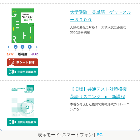
大学受験 英単語 ゲットスル
ー３０００
入試の変化に対応！ 大学入試に必要な
3000語を網羅
【旧版】共通テスト対策模擬
英語リスニング α 新課程
本番を再現した模試で実戦形式のトレーニ
ングを！
表示モード: スマートフォン |
PC