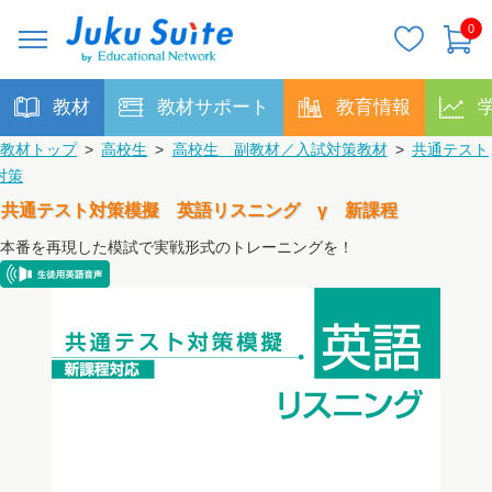
0
教材
教材サポート
教育情報
教材トップ
>
高校生
>
高校生 副教材／入試対策教材
>
共通テスト
対策
共通テスト対策模擬 英語リスニング γ 新課程
本番を再現した模試で実戦形式のトレーニングを！