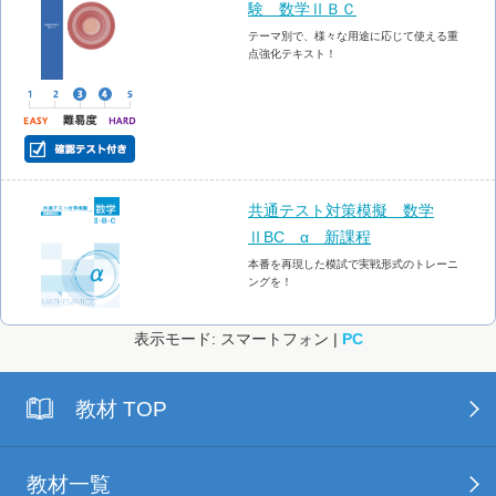
験 数学ⅡＢＣ
テーマ別で、様々な用途に応じて使える重
点強化テキスト！
共通テスト対策模擬 数学
ⅡBC α 新課程
本番を再現した模試で実戦形式のトレーニ
ングを！
表示モード: スマートフォン |
PC
教材 TOP
教材一覧