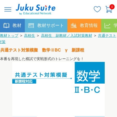
0
教材
教材サポート
教育情報
教材トップ
>
高校生
>
高校生 副教材／入試対策教材
>
共通テスト
対策
共通テスト対策模擬 数学ⅡBC γ 新課程
本番を再現した模試で実戦形式のトレーニングを！