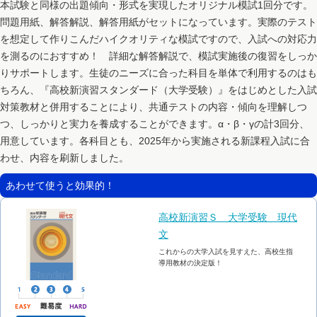
本試験と同様の出題傾向・形式を実現したオリジナル模試1回分です。
問題用紙、解答解説、解答用紙がセットになっています。実際のテスト
を想定して作りこんだハイクオリティな模試ですので、入試への対応力
を測るのにおすすめ！ 詳細な解答解説で、模試実施後の復習をしっか
りサポートします。生徒のニーズに合った科目を単体で利用するのはも
ちろん、『高校新演習スタンダード（大学受験）』をはじめとした入試
対策教材と併用することにより、共通テストの内容・傾向を理解しつ
つ、しっかりと実力を養成することができます。α・β・γの計3回分、
用意しています。各科目とも、2025年から実施される新課程入試に合
わせ、内容を刷新しました。
あわせて使うと効果的！
高校新演習Ｓ 大学受験 現代
文
これからの大学入試を見すえた、高校生指
導用教材の決定版！