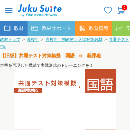
0
教材
教材サポート
教育情報
教材トップ
>
高校生
>
高校生 副教材／入試対策教材
>
共通テスト
対策
【旧版】共通テスト対策模擬 国語 α 新課程
本番を再現した模試で実戦形式のトレーニングを！