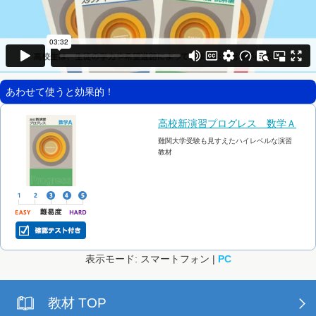
あわせて使うと効果的！
高校新演習プログレス 数学Ａ
難関大学受験も見すえたハイレベルな演習
教材
表示モード: スマートフォン |
PC
教材 TOP