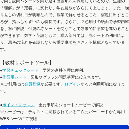
で同じ設問パターンを繰り返す出題形式を採用しているので、生徒の
「理解」が「定着」に変わり、学習意欲がさらに向上します。また、繰
り返しの切れ目が明確なので、授業で解かせるところ、宿題に出すとこ
ろが、指示しやすいのも特長です。さらに、２色刷りの紙面で学習内容
を丁寧に解説。付属の赤シートを使うことで効果的に学習を進めること
ができます。数学・英語ともに、導入部分では、赤シートの利用によ
り、思考の流れを確認しながら重要事項をおさえる構成となっていま
す。
【教材サポートツール】
●
学習チェックシート
学習の進捗管理に便利。
●
作図用シート
図形やグラフの問題演習に役立ちます。
※ご利用には
会員登録
が必要です。
ログイン
すると利用可能になりま
す。
●
ポイントレッスン
重要事項をショートムービーで解説！
※ムービーは、テキストに掲載されている二次元バーコードから専用
WEBページにて視聴。