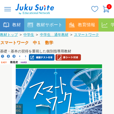
0
教材
教材サポート
教育情報
教材トップ
>
中学生
>
中学生 通年教材
>
スマートワーク
スマートワーク 中１ 数学
基礎・基本の習得を重視した個別指導用教材