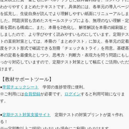
わかりやすくまとめたテキストです。具体的には、各単元の導入ページ
を拡充し、生徒自身が読んでより理解しやすい紙面にリニューアルしま
した。問題演習も含めたスモールステップによる、無理のない理解・定
着を図れる構成に。また、本冊を2色化し、解答解説を本冊の縮刷版と
しましたので、より学びやすく読みやすいものにしています。定期テス
トの直前対策としては、本冊の「まとめテスト」に加え、各単元の定着
度をテスト形式で確認できる別冊「チェック＆トライ」を用意。基礎基
本の定着を最優先としつつ、思考力・判断力・表現力を問う問題にもし
っかり対応していますので、定期テスト対策として幅広くご活用いただ
けます。
【教材サポートツール】
●
学習チェックシート
学習の進捗管理に便利。
※ご利用には
会員登録
が必要です。
ログイン
すると利用可能になりま
す。
●
定期テスト対策支援サイト
定期テストの対策プリントが楽々作れ
る！
※一定部数以上ご採択いただいた場合にご利用いただけます。