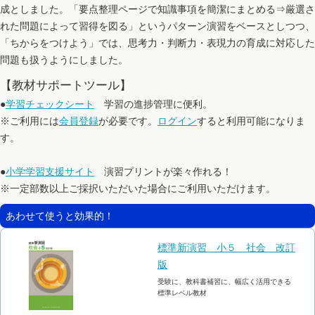
成としました。「要点整理ページで知識事項を簡潔にまとめる⇒厳選さ
れた問題によって習得を図る」というパターン演習をベースとしつつ、
「ちからをつけよう」では、思考力・判断力・表現力の育成に対応した
問題も扱うようにしました。
【教材サポートツール】
●
学習チェックシート
学習の進捗管理に便利。
※ご利用には
会員登録
が必要です。
ログイン
すると利用可能になりま
す。
●
小学学習支援サイト
演習プリントが楽々作れる！
※一定部数以上ご採択いただいた場合にご利用いただけます。
あわせて使うと効果的！
標準新演習 小５ 社会 改訂
版
受験に、教科書補習に、幅広く活用できる
標準レベル教材