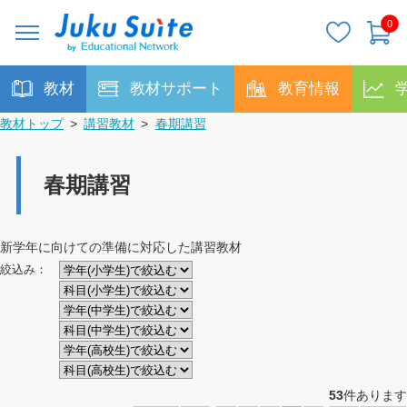
0
教材
教材サポート
教育情報
教材トップ
>
講習教材
>
春期講習
春期講習
新学年に向けての準備に対応した講習教材
絞込み：
53
件あります