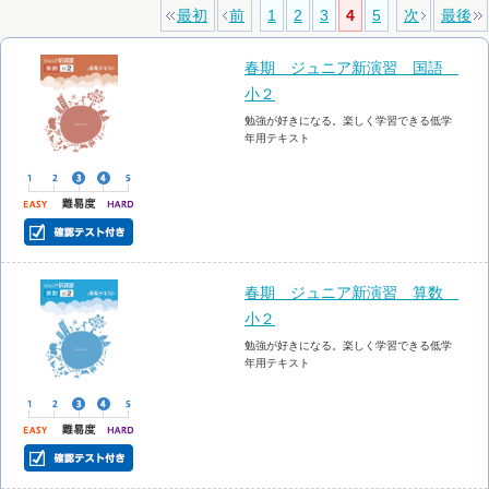
最初
前
1
2
3
4
5
次
最後
春期 ジュニア新演習 国語
小２
勉強が好きになる。楽しく学習できる低学
年用テキスト
春期 ジュニア新演習 算数
小２
勉強が好きになる。楽しく学習できる低学
年用テキスト