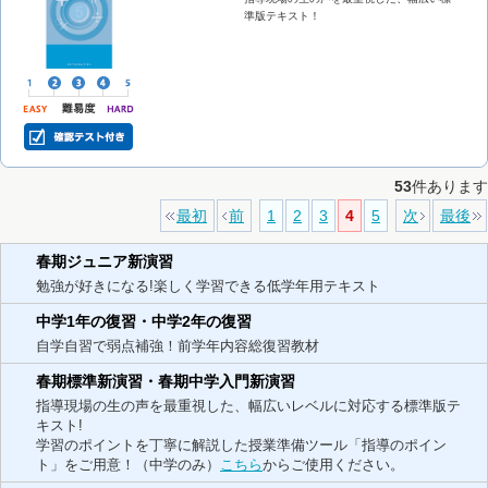
準版テキスト！
53
件あります
最初
前
1
2
3
4
5
次
最後
春期ジュニア新演習
勉強が好きになる!楽しく学習できる低学年用テキスト
中学1年の復習・中学2年の復習
自学自習で弱点補強！前学年内容総復習教材
春期標準新演習・春期中学入門新演習
指導現場の生の声を最重視した、幅広いレベルに対応する標準版テ
キスト!
学習のポイントを丁寧に解説した授業準備ツール「指導のポイン
ト」をご用意！（中学のみ）
こちら
からご使用ください。