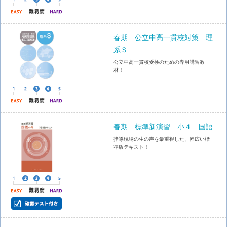
春期 公立中高一貫校対策 理
系Ｓ
公立中高一貫校受検のための専用講習教
材！
春期 標準新演習 小４ 国語
指導現場の生の声を最重視した、幅広い標
準版テキスト！