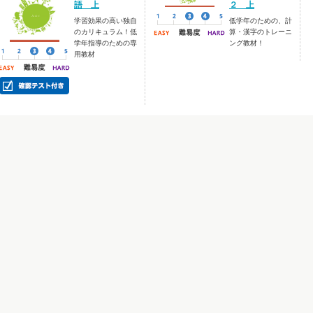
語 上
２ 上
学習効果の高い独自
低学年のための、計
のカリキュラム！低
算・漢字のトレーニ
学年指導のための専
ング教材！
用教材