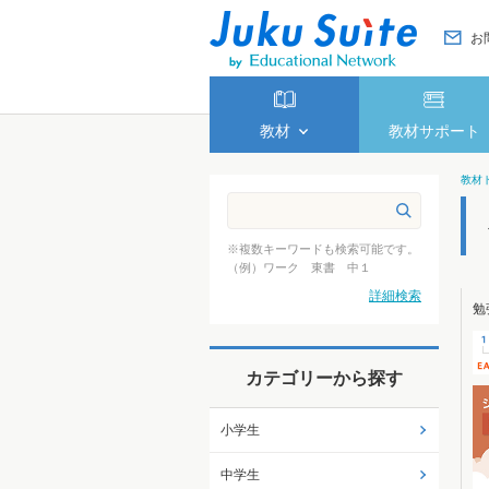
お
教材
教材サポート
教材
※複数キーワードも検索可能です。
（例）ワーク 東書 中１
詳細検索
勉
カテゴリーから探す
小学生
中学生