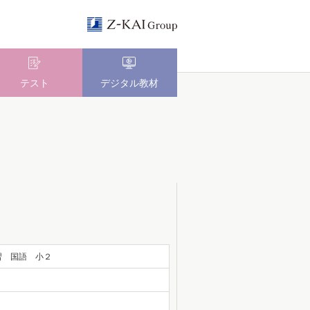
テスト
デジタル教材
習 国語 小２