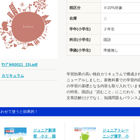
税区分
※10%対象
在庫
△
学年(小学生)
２年生
科目(小学生)
国語
準拠(小学生)
準拠無し
ｻﾝﾌﾟﾙ(60021_15).pdf
学習効果の高い独自カリキュラムで構成さ
カリキュラム
ニューアルしました。新教科書での学習内
の学習の基礎となる内容も取り入れていま
の特長。国語は「読むこと」にこだわり、
文章読解だけでなく、知識問題もバランス
あわせて使うと効果的！
ジュニア新演
ジュニアトレー
習 小２ 国
ニング漢字 小