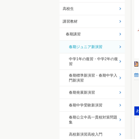
高校生
講習教材
春期講習
春期ジュニア新演習
中学1年の復習・中学2年の復
習
春期標準新演習・春期中学入
門新演習
春期発展新演習
春期中学受験新演習
春期公立中高一貫校対策問題
集
高校新演習高校入門