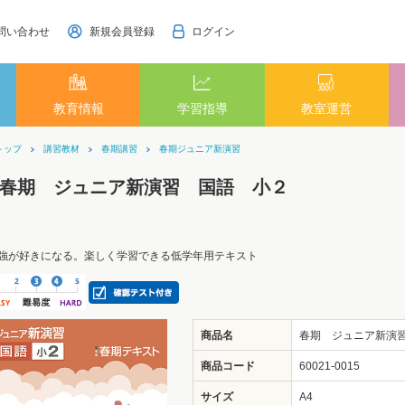
問い合わせ
新規会員登録
ログイン
教育情報
学習指導
教室運営
トップ
講習教材
春期講習
春期ジュニア新演習
春期 ジュニア新演習 国語 小２
強が好きになる。楽しく学習できる低学年用テキスト
商品名
春期 ジュニア新演
商品コード
60021-0015
サイズ
A4