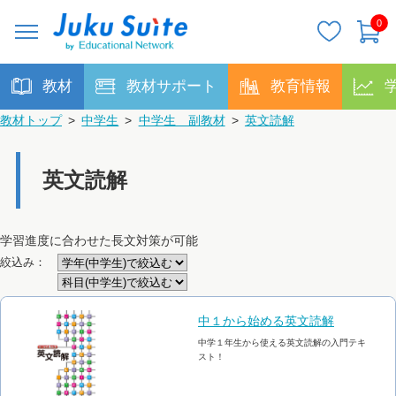
0
教材
教材サポート
教育情報
教材トップ
>
中学生
>
中学生 副教材
>
英文読解
英文読解
学習進度に合わせた長文対策が可能
絞込み：
中１から始める英文読解
中学１年生から使える英文読解の入門テキ
スト！