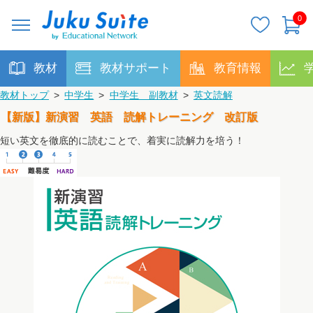
0
教材
教材サポート
教育情報
教材トップ
>
中学生
>
中学生 副教材
>
英文読解
【新版】新演習 英語 読解トレーニング 改訂版
短い英文を徹底的に読むことで、着実に読解力を培う！