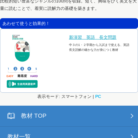
比較的短い豊富なジャンルの100問を収録。短く、興味をひく英文を大
量に読むことで、着実に読解力の基礎を築きます。
あわせて使うと効果的！
新演習 英語 長文問題
中３の1・２学期から入試まで使える、英語
長文読解の確かな力が身につく教材
表示モード: スマートフォン |
PC
教材 TOP
教材一覧