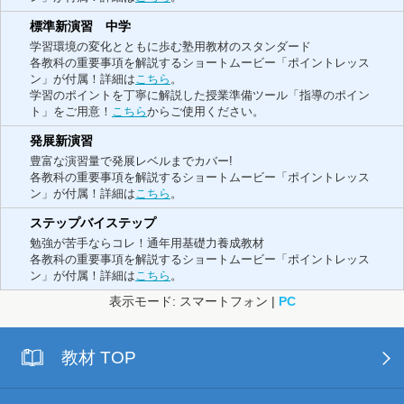
標準新演習 中学
学習環境の変化とともに歩む塾用教材のスタンダード
各教科の重要事項を解説するショートムービー「ポイントレッス
ン」が付属！詳細は
こちら
。
学習のポイントを丁寧に解説した授業準備ツール「指導のポイン
ト」をご用意！
こちら
からご使用ください。
発展新演習
豊富な演習量で発展レベルまでカバー!
各教科の重要事項を解説するショートムービー「ポイントレッス
ン」が付属！詳細は
こちら
。
ステップバイステップ
勉強が苦手ならコレ！通年用基礎力養成教材
各教科の重要事項を解説するショートムービー「ポイントレッス
ン」が付属！詳細は
こちら
。
表示モード: スマートフォン |
PC
教材 TOP