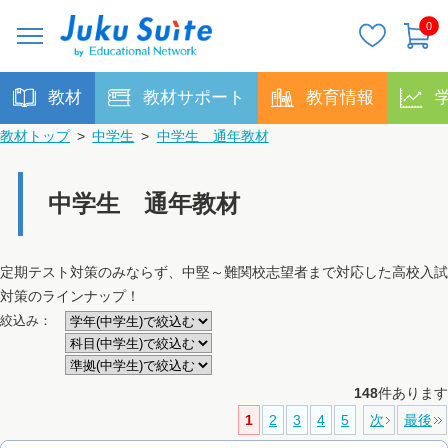
0
教材
教材サポート
教育情報
教材トップ
>
中学生
>
中学生 通年教材
中学生 通年教材
定期テスト対策のみならず、中堅～難関校志望者まで対応した高校入試
対策のラインナップ！
絞込み：
148
件あります
1
2
3
4
5
次
最後