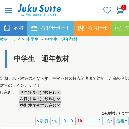
0
教材
教材サポート
教育情報
教材トップ
>
中学生
>
中学生 通年教材
中学生 通年教材
定期テスト対策のみならず、中堅～難関校志望者まで対応した高校入試
対策のラインナップ！
絞込み：
148
件あります
最初
前
8
9
10
11
12
次
最後