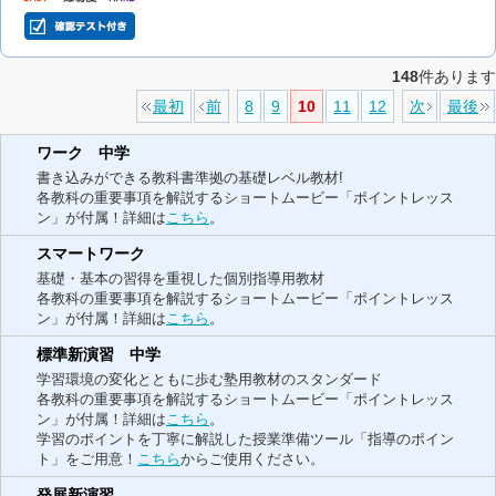
148
件あります
最初
前
8
9
10
11
12
次
最後
ワーク 中学
書き込みができる教科書準拠の基礎レベル教材!
各教科の重要事項を解説するショートムービー「ポイントレッス
ン」が付属！詳細は
こちら
。
スマートワーク
基礎・基本の習得を重視した個別指導用教材
各教科の重要事項を解説するショートムービー「ポイントレッス
ン」が付属！詳細は
こちら
。
標準新演習 中学
学習環境の変化とともに歩む塾用教材のスタンダード
各教科の重要事項を解説するショートムービー「ポイントレッス
ン」が付属！詳細は
こちら
。
学習のポイントを丁寧に解説した授業準備ツール「指導のポイン
ト」をご用意！
こちら
からご使用ください。
発展新演習