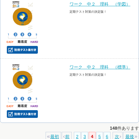
ワーク 中２ 理科 （学図）
定期テスト対策の決定版！
ワーク 中２ 理科 （標準）
定期テスト対策の決定版！
148
件あります
最初
前
2
3
4
5
6
次
最後