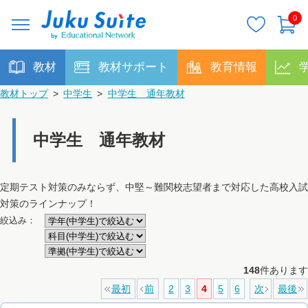
0
教材
教材サポート
教育情報
教材トップ
>
中学生
>
中学生 通年教材
中学生 通年教材
定期テスト対策のみならず、中堅～難関校志望者まで対応した高校入試
対策のラインナップ！
絞込み：
148
件あります
最初
前
2
3
4
5
6
次
最後