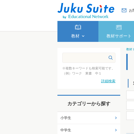
お
教材
教材サポート
教材
※複数キーワードも検索可能です。
（例）ワーク 東書 中１
詳細検索
カテゴリーから探す
小学生
中学生