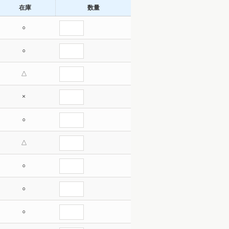
在庫
数量
○
○
△
×
○
△
○
○
○