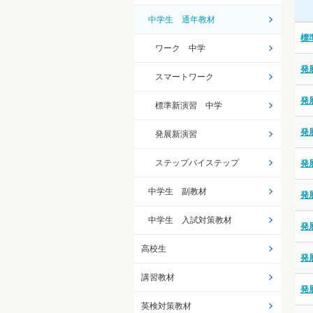
中学生 通年教材
標
ワーク 中学
発
スマートワーク
発
標準新演習 中学
発
発展新演習
ステップバイステップ
発
中学生 副教材
発
中学生 入試対策教材
発
高校生
発
講習教材
発
英検対策教材