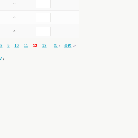
○
○
○
8
9
10
11
12
13
次
最後
プ
/