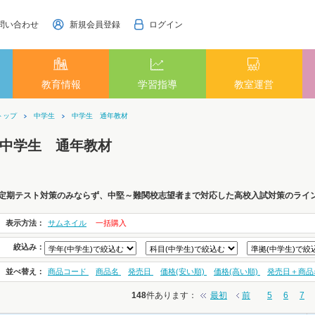
問い合わせ
新規会員登録
ログイン
教育情報
学習指導
教室運営
トップ
中学生
中学生 通年教材
中学生 通年教材
定期テスト対策のみならず、中堅～難関校志望者まで対応した高校入試対策のライ
表示方法：
サムネイル
一括購入
絞込み：
並べ替え：
商品コード
商品名
発売日
価格(安い順)
価格(高い順)
発売日＋商品
148
件あります
：
最初
前
5
6
7