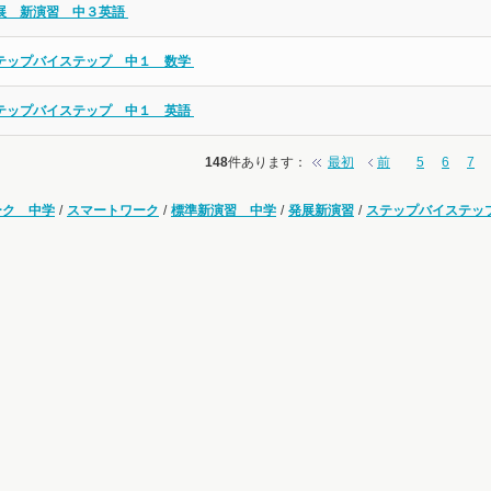
展 新演習 中３英語
テップバイステップ 中１ 数学
テップバイステップ 中１ 英語
148
件あります
：
最初
前
5
6
7
ーク 中学
/
スマートワーク
/
標準新演習 中学
/
発展新演習
/
ステップバイステッ