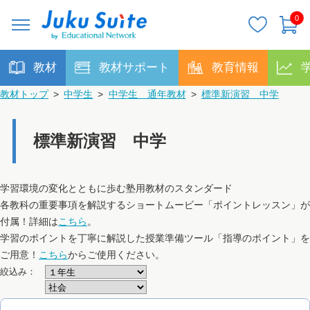
0
教材
教材サポート
教育情報
教材トップ
>
中学生
>
中学生 通年教材
>
標準新演習 中学
標準新演習 中学
学習環境の変化とともに歩む塾用教材のスタンダード
各教科の重要事項を解説するショートムービー「ポイントレッスン」が
付属！詳細は
こちら
。
学習のポイントを丁寧に解説した授業準備ツール「指導のポイント」を
ご用意！
こちら
からご使用ください。
絞込み：