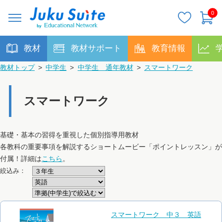
0
教材
教材サポート
教育情報
教材トップ
>
中学生
>
中学生 通年教材
>
スマートワーク
スマートワーク
基礎・基本の習得を重視した個別指導用教材
各教科の重要事項を解説するショートムービー「ポイントレッスン」が
付属！詳細は
こちら
。
絞込み：
スマートワーク 中３ 英語