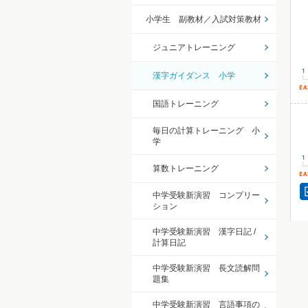
小学生 副教材／入試対策教材
ジュニアトレーニング
漢字ガイダンス 小学
国語トレーニング
毎日の計算トレーニング 小
学
算数トレーニング
中学受験新演習 コンプリー
ション
中学受験新演習 漢字日記 /
計算日記
中学受験新演習 長文読解問
題集
中学受験新演習 言語事項の