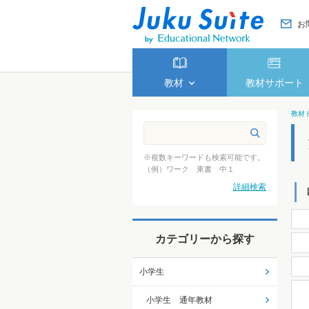
お
教材
教材サポート
教材
※複数キーワードも検索可能です。
（例）ワーク 東書 中１
詳細検索
カテゴリーから探す
小学生
小学生 通年教材