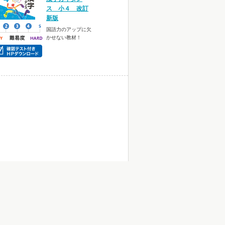
ス 小４ 改訂
新版
国語力のアップに欠
かせない教材！