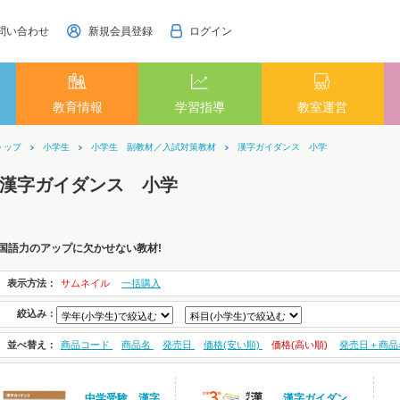
問い合わせ
新規会員登録
ログイン
教育情報
学習指導
教室運営
トップ
小学生
小学生 副教材／入試対策教材
漢字ガイダンス 小学
漢字ガイダンス 小学
国語力のアップに欠かせない教材!
表示方法：
サムネイル
一括購入
絞込み：
並べ替え：
商品コード
商品名
発売日
価格(安い順)
価格(高い順)
発売日＋商品
中学受験 漢字
漢字ガイダン