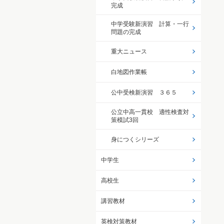
完成
中学受験新演習 計算・一行
問題の完成
重大ニュース
白地図作業帳
公中受検新演習 ３６５
公立中高一貫校 適性検査対
策模試3回
身につくシリーズ
中学生
高校生
講習教材
英検対策教材