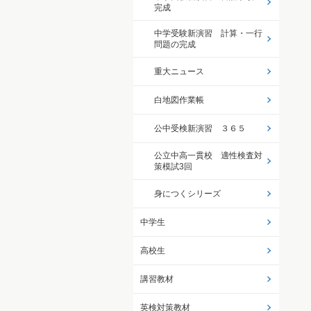
完成
中学受験新演習 計算・一行
問題の完成
重大ニュース
白地図作業帳
公中受検新演習 ３６５
公立中高一貫校 適性検査対
策模試3回
身につくシリーズ
中学生
高校生
講習教材
英検対策教材