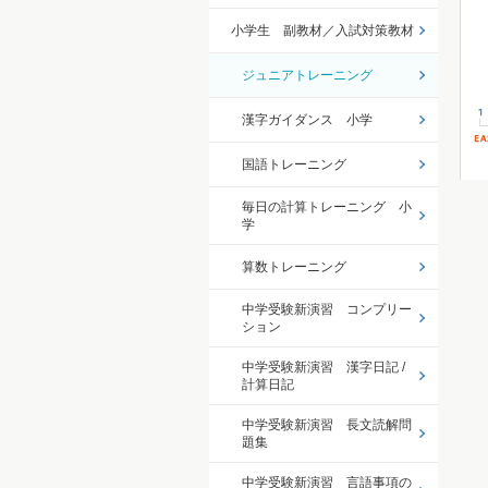
小学生 副教材／入試対策教材
ジュニアトレーニング
漢字ガイダンス 小学
国語トレーニング
毎日の計算トレーニング 小
学
算数トレーニング
中学受験新演習 コンプリー
ション
中学受験新演習 漢字日記 /
計算日記
中学受験新演習 長文読解問
題集
中学受験新演習 言語事項の