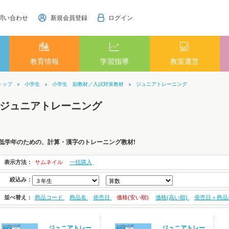
問い合わせ
新規会員登録
ログイン
教育情報
学習指導
教室運営
トップ
小学生
小学生 副教材／入試対策教材
ジュニアトレーニング
ジュニアトレーニング
低学年のための、計算・漢字のトレーニング教材!
表示方法：
サムネイル
一括購入
絞込み：
並べ替え：
商品コード
商品名
発売日
価格(安い順)
価格(高い順)
発売日＋商品
ジュニアトレー
ジュニアトレー