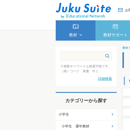
お
教材
教材サポート
教材
※複数キーワードも検索可能です。
（例）ワーク 東書 中１
詳細検索
カテゴリーから探す
小学生
小学生 通年教材