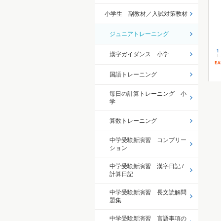
小学生 副教材／入試対策教材
ジュニアトレーニング
漢字ガイダンス 小学
国語トレーニング
毎日の計算トレーニング 小
学
算数トレーニング
中学受験新演習 コンプリー
ション
中学受験新演習 漢字日記 /
計算日記
中学受験新演習 長文読解問
題集
中学受験新演習 言語事項の