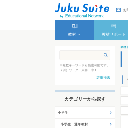
お
教材
教材サポート
教材
※複数キーワードも検索可能です。
（例）ワーク 東書 中１
詳細検索
カテゴリーから探す
小学生
小学生 通年教材