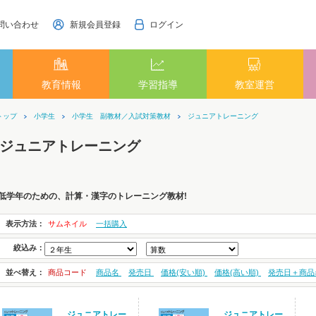
問い合わせ
新規会員登録
ログイン
教育情報
学習指導
教室運営
トップ
小学生
小学生 副教材／入試対策教材
ジュニアトレーニング
ジュニアトレーニング
低学年のための、計算・漢字のトレーニング教材!
表示方法：
サムネイル
一括購入
絞込み：
並べ替え：
商品コード
商品名
発売日
価格(安い順)
価格(高い順)
発売日＋商品
ジュニアトレー
ジュニアトレー