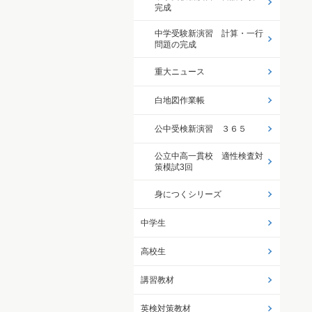
完成
中学受験新演習 計算・一行
問題の完成
重大ニュース
白地図作業帳
公中受検新演習 ３６５
公立中高一貫校 適性検査対
策模試3回
身につくシリーズ
中学生
高校生
講習教材
英検対策教材