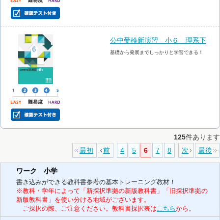
公中受検新演習 小６ 理系下
基礎から発展までしっかりと学習できる！
125
件あります
最初
前
4
5
6
7
8
次
最後
ワーク 小学
書き込みができる教科書参考の基本トレーニング教材！
※教科・学年によって「新採択準拠の新版教科書」「旧採択準拠の
新版教科書」を使い分ける地域がございます。
ご採択の際、ご注意ください。教科書採択表は
こちら
から。