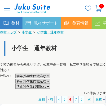
0
教材
教材サポート
教育情報
教材トップ
>
小学生
>
小学生 通年教材
小学生 通年教材
学校の復習から先取り学習、公立中高一貫校・私立中学受験まで幅広く
対応！
絞込み：
125
件あります
最初
前
4
5
6
7
8
次
最後