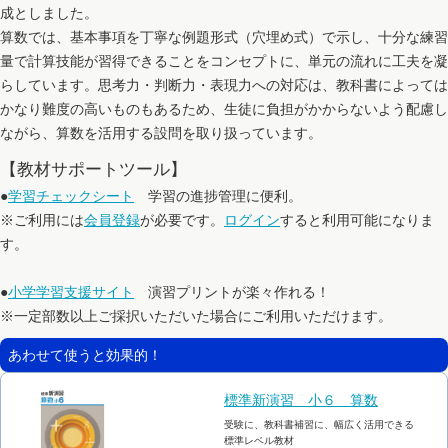
成としました。
算数では、基本事項を丁寧な例題形式（穴埋め式）で示し、十分な練習
量で計算技能が習得できることをコンセプトに、単元の流れに工夫を凝
らしています。思考力・判断力・表現力への対応は、教科書によっては
かなり難度の高いものもあるため、生徒に負担がかからないよう配慮し
ながら、算数を活用する設問を取り扱っています。
【教材サポートツール】
●
学習チェックシート
学習の進捗管理に便利。
※ご利用には
会員登録
が必要です。
ログイン
すると利用可能になりま
す。
●
小学学習支援サイト
演習プリントが楽々作れる！
※一定部数以上ご採択いただいた場合にご利用いただけます。
あわせて使うと効果的！
標準新演習 小６ 算数
受験に、教科書補習に、幅広く活用できる
標準レベル教材