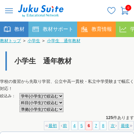
0
教材
教材サポート
教育情報
教材トップ
>
小学生
>
小学生 通年教材
小学生 通年教材
学校の復習から先取り学習、公立中高一貫校・私立中学受験まで幅広く
対応！
絞込み：
125
件あります
最初
前
4
5
6
7
8
次
最後