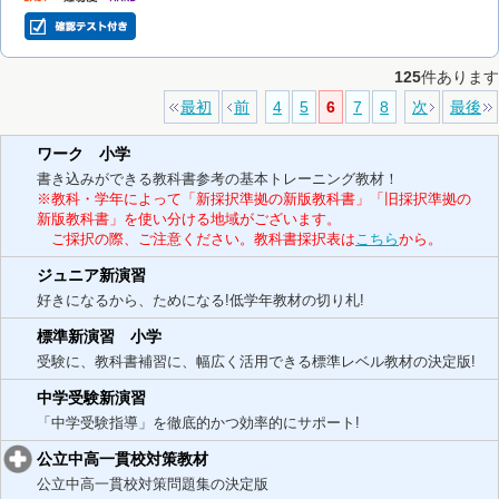
125
件あります
最初
前
4
5
6
7
8
次
最後
ワーク 小学
書き込みができる教科書参考の基本トレーニング教材！
※教科・学年によって「新採択準拠の新版教科書」「旧採択準拠の
新版教科書」を使い分ける地域がございます。
ご採択の際、ご注意ください。教科書採択表は
こちら
から。
ジュニア新演習
好きになるから、ためになる!低学年教材の切り札!
標準新演習 小学
受験に、教科書補習に、幅広く活用できる標準レベル教材の決定版!
中学受験新演習
「中学受験指導」を徹底的かつ効率的にサポート!
公立中高一貫校対策教材
公立中高一貫校対策問題集の決定版