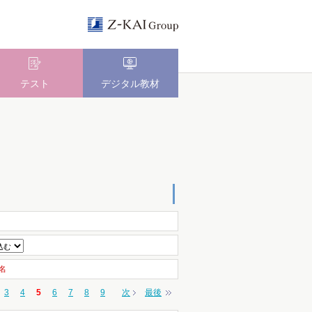
テスト
デジタル教材
名
3
4
5
6
7
8
9
次
最後