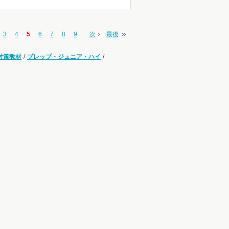
3
4
5
6
7
8
9
次
最後
対策教材
/
プレップ・ジュニア・ハイ
/