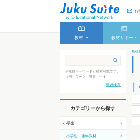
お
教材
教材サポート
教材
※複数キーワードも検索可能です。
（例）ワーク 東書 中１
詳細検索
カテゴリーから探す
小学生
小学生 通年教材