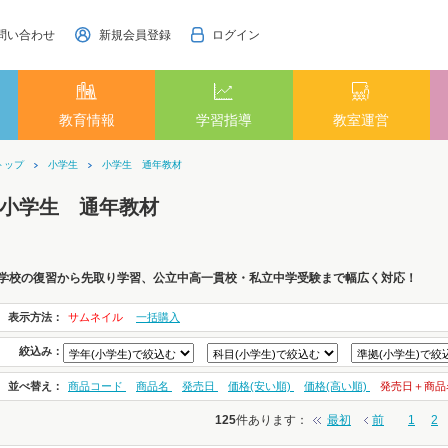
問い合わせ
新規会員登録
ログイン
教育情報
学習指導
教室運営
トップ
小学生
小学生 通年教材
小学生 通年教材
学校の復習から先取り学習、公立中高一貫校・私立中学受験まで幅広く対応！
表示方法：
サムネイル
一括購入
絞込み：
並べ替え：
商品コード
商品名
発売日
価格(安い順)
価格(高い順)
発売日＋商品
125
件あります
：
最初
前
1
2