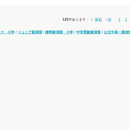
125
件あります
：
最初
前
1
2
ーク 小学
/
ジュニア新演習
/
標準新演習 小学
/
中学受験新演習
/
公立中高一貫校