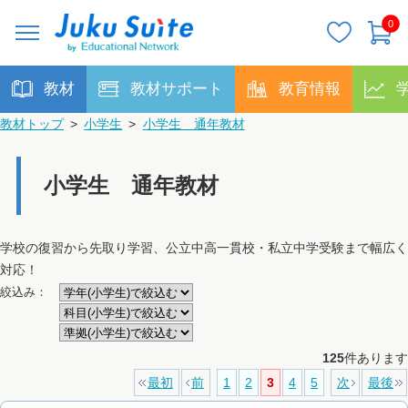
0
教材
教材サポート
教育情報
教材トップ
>
小学生
>
小学生 通年教材
小学生 通年教材
学校の復習から先取り学習、公立中高一貫校・私立中学受験まで幅広く
対応！
絞込み：
125
件あります
最初
前
1
2
3
4
5
次
最後