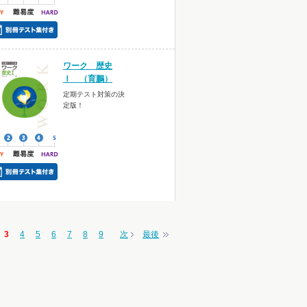
ワーク 歴史
Ⅰ （育鵬）
定期テスト対策の決
定版！
3
4
5
6
7
8
9
次
最後