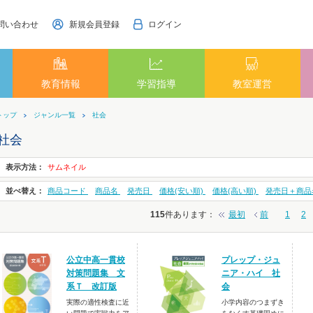
問い合わせ
新規会員登録
ログイン
教育情報
学習指導
教室運営
トップ
ジャンル一覧
社会
社会
表示方法：
サムネイル
並べ替え：
商品コード
商品名
発売日
価格(安い順)
価格(高い順)
発売日＋商品
115
件あります
：
最初
前
1
2
公立中高一貫校
プレップ・ジュ
対策問題集 文
ニア・ハイ 社
系Ｔ 改訂版
会
実際の適性検査に近
小学内容のつまずき