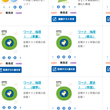
い問題で実戦力をア
をなくす基礎固めに
ップ！
優れた構成
ワーク 地理
ワーク 地理
Ⅰ （東書）
Ⅰ （教出）
定期テスト対策の決
定期テスト対策の決
定版！
定版！
ワーク 地理
ワーク 歴史
Ⅰ （標準）
Ⅰ （帝国）
定期テスト対策の決
定期テスト対策の決
定版！
定版！