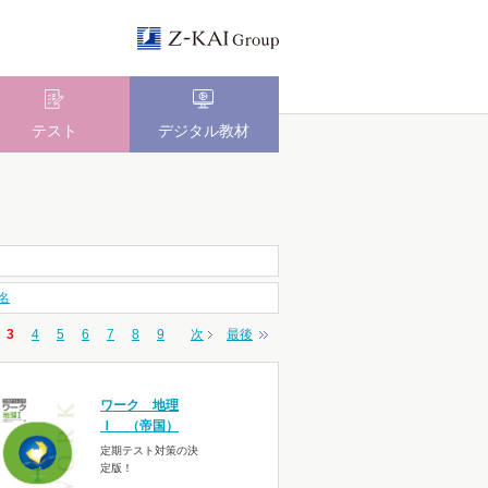
テスト
デジタル教材
名
3
4
5
6
7
8
9
次
最後
ワーク 地理
Ⅰ （帝国）
定期テスト対策の決
定版！