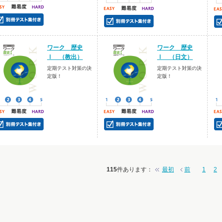
ワーク 歴史
ワーク 歴史
Ⅰ （教出）
Ⅰ （日文）
定期テスト対策の決
定期テスト対策の決
定版！
定版！
115
件あります
：
最初
前
1
2