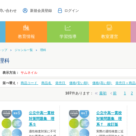
問い合わせ
新規会員登録
ログイン
教育情報
学習指導
教室運営
トップ
ジャンル一覧
理科
理科
表示方法：
サムネイル
並べ替え：
商品コード
商品名
発売日
価格(安い順)
価格(高い順)
発売日＋商品
107
件あります
：
最初
前
1
2
公立中高一貫校
公立中高一貫校
対策問題集 理
対策問題集 理
系Ｓ
系Ｔ 改訂版
適性検査対策に不可
実際の適性検査に近