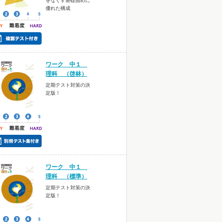
をなくす基礎固めに
優れた構成
ワーク 中１
理科 （啓林）
定期テスト対策の決
定版！
ワーク 中１
理科 （標準）
定期テスト対策の決
定版！