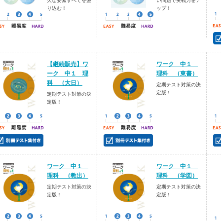
欠な要素すべてを盛
い問題で実戦力をア
り込む！
ップ！
【継続販売】ワ
ワーク 中１
ーク 中１ 理
理科 （東書）
科 （大日）
定期テスト対策の決
定版！
定期テスト対策の決
定版！
ワーク 中１
ワーク 中１
理科 （教出）
理科 （学図）
定期テスト対策の決
定期テスト対策の決
定版！
定版！