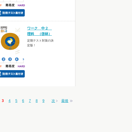
ワーク 中２
理科 （啓林）
定期テスト対策の決
定版！
3
4
5
6
7
8
9
次
最後