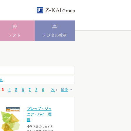
テスト
デジタル教材
名
3
4
5
6
7
8
9
次
最後
プレップ・ジュ
ニア・ハイ 理
科
小学内容のつまずき