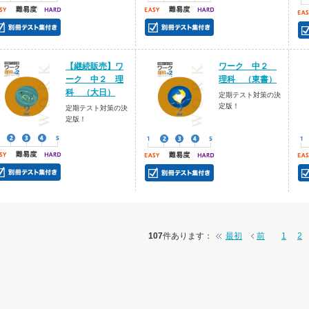
【継続販売】ワ
ワーク 中２
ーク 中２ 理
理科 （東書）
科 （大日）
定期テスト対策の決
定版！
定期テスト対策の決
定版！
107
件あります
：
最初
前
1
2