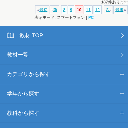
187
件あります
最初
前
8
9
10
11
12
次
最後
表示モード: スマートフォン |
PC
教材 TOP
教材一覧
カテゴリから探す
学年から探す
教科から探す