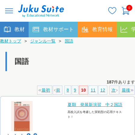
0
教材
教材サポート
教育情報
教材トップ
>
ジャンル一覧
>
国語
国語
187
件あります
最初
前
8
9
10
11
12
次
最後
夏期 発展新演習 中２国語
高校入試を考慮した実戦型の応用テキス
ト！