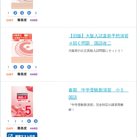
【旧版】大阪入試直前予想演習
４回Ｃ問題 国語改二
大阪府の公立高校入試問題にそっくり！
春期 中学受験新演習 小５
国語
『中学受験新演習』完全対応の講習用教
材！