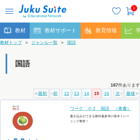
0
教材
教材サポート
教育情報
教材トップ
>
ジャンル一覧
>
国語
国語
187
件あります
最初
前
12
13
14
15
16
次
最後
ワーク 小２ 国語 （東書）
書き込みができる教科書参考の基本トレー
ニング教材！