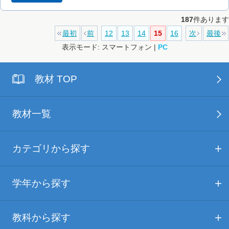
187
件あります
最初
前
12
13
14
15
16
次
最後
表示モード: スマートフォン |
PC
教材 TOP
教材一覧
カテゴリから探す
学年から探す
教科から探す