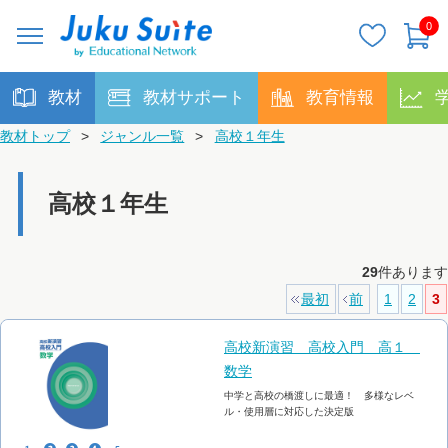
0
教材
教材サポート
教育情報
教材トップ
>
ジャンル一覧
>
高校１年生
高校１年生
29
件あります
最初
前
1
2
3
高校新演習 高校入門 高１
数学
中学と高校の橋渡しに最適！ 多様なレベ
ル・使用層に対応した決定版