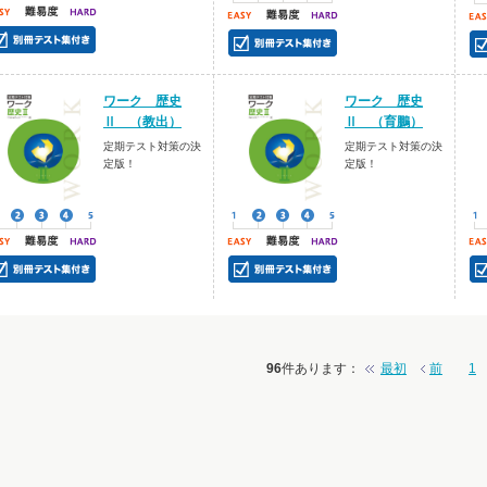
ワーク 歴史
ワーク 歴史
Ⅱ （教出）
Ⅱ （育鵬）
定期テスト対策の決
定期テスト対策の決
定版！
定版！
96
件あります
：
最初
前
1