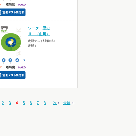
ワーク 歴史
Ⅱ （山川）
定期テスト対策の決
定版！
2
3
4
5
6
7
8
次
最後