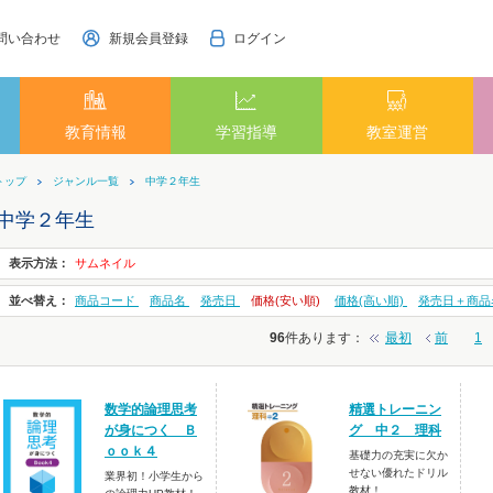
問い合わせ
新規会員登録
ログイン
教育情報
学習指導
教室運営
トップ
ジャンル一覧
中学２年生
中学２年生
表示方法：
サムネイル
並べ替え：
商品コード
商品名
発売日
価格(安い順)
価格(高い順)
発売日＋商品
96
件あります
：
最初
前
1
数学的論理思考
精選トレーニン
が身につく Ｂ
グ 中２ 理科
ｏｏｋ４
基礎力の充実に欠か
せない優れたドリル
業界初！小学生から
教材！