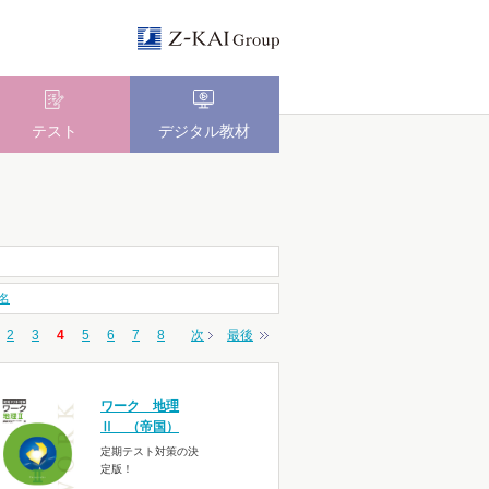
テスト
デジタル教材
名
2
3
4
5
6
7
8
次
最後
ワーク 地理
Ⅱ （帝国）
定期テスト対策の決
定版！