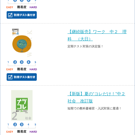
【継続販売】ワーク 中２ 理
科 （大日）
定期テスト対策の決定版！
【新版】夏の“コレだけ！”中２
社会 改訂版
短期での教科書補習・入試対策に最適！