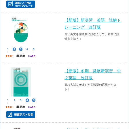
【新版】新演習 英語 読解ト
レーニング 改訂版
短い英文を徹底的に読むことで、着実に読
解力を培う！
【新版】冬期 発展新演習 中
２英語 改訂版
高校入試を考慮した実戦型の応用テキス
ト！