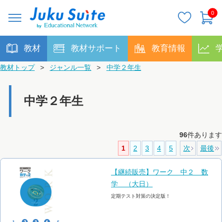
0
教材
教材サポート
教育情報
教材トップ
>
ジャンル一覧
>
中学２年生
中学２年生
96
件あります
1
2
3
4
5
次
最後
【継続販売】ワーク 中２ 数
学 （大日）
定期テスト対策の決定版！