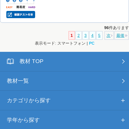
96
件あります
1
2
3
4
5
次
最後
表示モード: スマートフォン |
PC
教材 TOP
教材一覧
カテゴリから探す
学年から探す