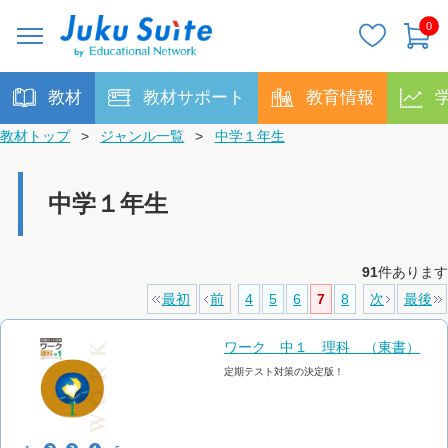
0
教材
教材サポート
教育情報
教材トップ
>
ジャンル一覧
>
中学１年生
中学１年生
91
件あります
最初
前
4
5
6
7
8
次
最後
ワーク 中１ 理科 （東書）
定期テスト対策の決定版！