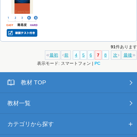
91
件あります
最初
前
4
5
6
7
8
次
最後
表示モード: スマートフォン |
PC
教材 TOP
教材一覧
カテゴリから探す