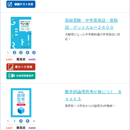
高校受験 中学英単語・英熟
語 ゲットスルー２６００
大幅増となった中学教科書の学習単語に対
応！
数学的論理思考が身につく Ｂ
ｏｏｋ３
業界初！小学生からの論理力UP教材！