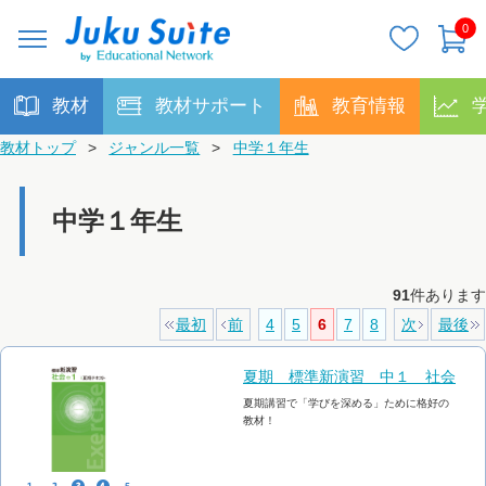
0
教材
教材サポート
教育情報
教材トップ
>
ジャンル一覧
>
中学１年生
中学１年生
91
件あります
最初
前
4
5
6
7
8
次
最後
夏期 標準新演習 中１ 社会
夏期講習で「学びを深める」ために格好の
教材！