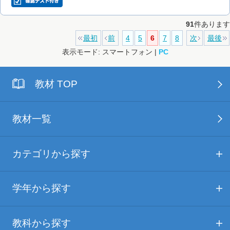
91
件あります
最初
前
4
5
6
7
8
次
最後
表示モード: スマートフォン |
PC
教材 TOP
教材一覧
カテゴリから探す
学年から探す
教科から探す