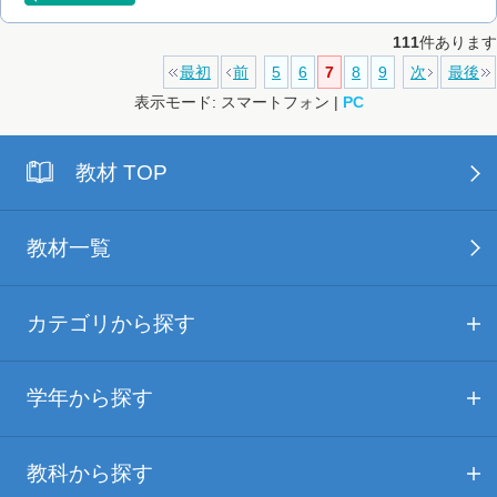
111
件あります
最初
前
5
6
7
8
9
次
最後
表示モード: スマートフォン |
PC
教材 TOP
教材一覧
カテゴリから探す
学年から探す
教科から探す