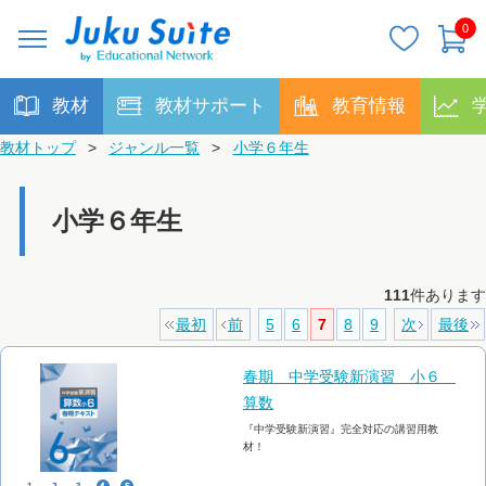
0
教材
教材サポート
教育情報
教材トップ
>
ジャンル一覧
>
小学６年生
小学６年生
111
件あります
最初
前
5
6
7
8
9
次
最後
春期 中学受験新演習 小６
算数
『中学受験新演習』完全対応の講習用教
材！