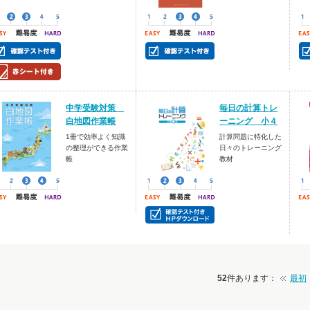
中学受験対策
毎日の計算トレ
白地図作業帳
ーニング 小４
1冊で効率よく知識
計算問題に特化した
の整理ができる作業
日々のトレーニング
帳
教材
52
件あります
：
最初