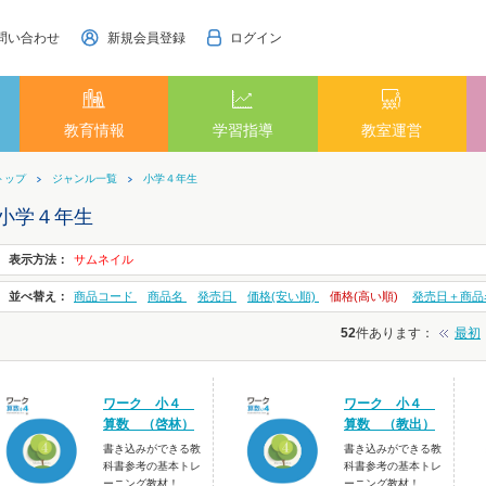
問い合わせ
新規会員登録
ログイン
教育情報
学習指導
教室運営
トップ
ジャンル一覧
小学４年生
小学４年生
表示方法：
サムネイル
並べ替え：
商品コード
商品名
発売日
価格(安い順)
価格(高い順)
発売日＋商品
52
件あります
：
最初
ワーク 小４
ワーク 小４
算数 （啓林）
算数 （教出）
書き込みができる教
書き込みができる教
科書参考の基本トレ
科書参考の基本トレ
ーニング教材！
ーニング教材！