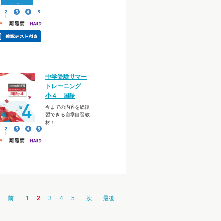
中学受験サマー
トレーニング
小４ 国語
今までの内容を総復
習できる自学自習教
材！
前
1
2
3
4
5
次
最後