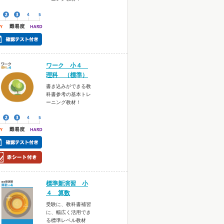
ワーク 小４
理科 （標準）
書き込みができる教
科書参考の基本トレ
ーニング教材！
標準新演習 小
４ 算数
受験に、教科書補習
に、幅広く活用でき
る標準レベル教材