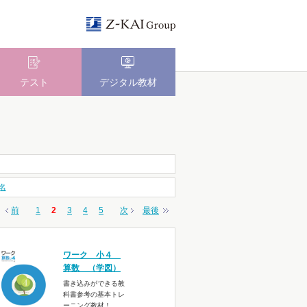
テスト
デジタル教材
名
前
1
2
3
4
5
次
最後
ワーク 小４
算数 （学図）
書き込みができる教
科書参考の基本トレ
ーニング教材！