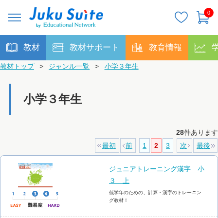
0
教材
教材サポート
教育情報
教材トップ
>
ジャンル一覧
>
小学３年生
小学３年生
28
件あります
最初
前
1
2
3
次
最後
ジュニアトレーニング漢字 小
３ 上
低学年のための、計算・漢字のトレーニン
グ教材！