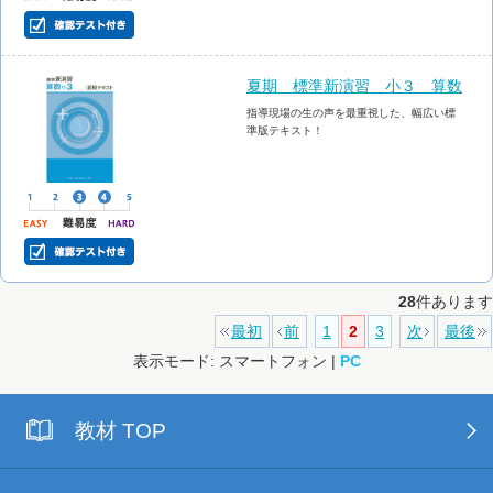
夏期 標準新演習 小３ 算数
指導現場の生の声を最重視した、幅広い標
準版テキスト！
28
件あります
最初
前
1
2
3
次
最後
表示モード: スマートフォン |
PC
教材 TOP